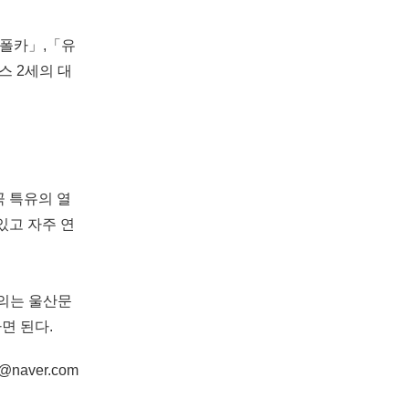
 폴카」,「유
스 2세의 대
곡 특유의 열
있고 자주 연
문의는 울산문
 하면 된다.
naver.com