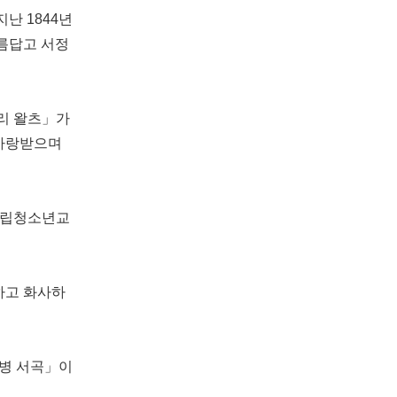
난 1844년
름답고 서정
소리 왈츠」가
 사랑받으며
 시립청소년교
하고 화사하
기병 서곡」이