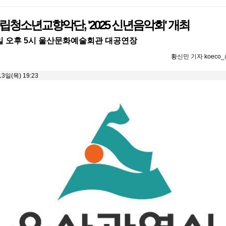
청소년교향악단, '2025 신년음악회' 개최
22일 오후 5시 울산문화예술회관 대공연장
황신민 기자 koeco_@
3일(목) 19:23