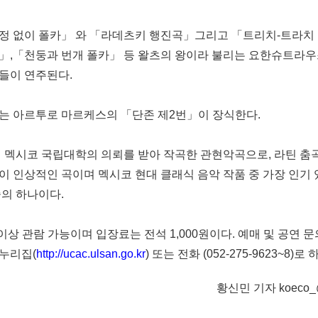
정 없이 폴카」 와 「라데츠키 행진곡」그리고 「트리치-트라치
」,「천둥과 번개 폴카」 등 왈츠의 왕이라 불리는 요한슈트라우
들이 연주된다.
는 아르투로 마르케스의 「단존 제2번」이 장식한다.
4년 멕시코 국립대학의 의뢰를 받아 작곡한 관현악곡으로, 라틴 춤
이 인상적인 곡이며 멕시코 현대 클래식 음악 작품 중 가장 인기 
중의 하나이다.
이상 관람 가능이며 입장료는 전석 1,000원이다. 예매 및 공연 
누리집(
http://ucac.ulsan.go.kr
) 또는 전화 (052-275-9623~8)로
황신민 기자 koeco_@